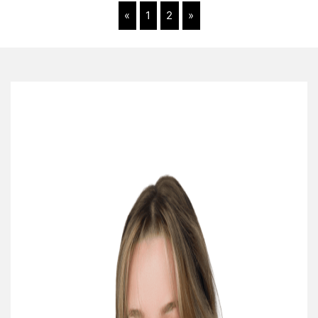
«
1
2
»