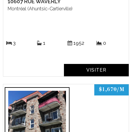
10607 RUE WAVERLY
Montréal (Ahuntsic-Cartierville)
3
1
1952
0
VISITER
$1,670/M