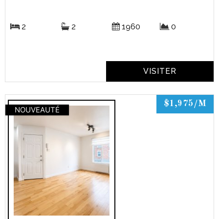
2
2
1960
0
VISITER
$1,975/M
NOUVEAUTÉ