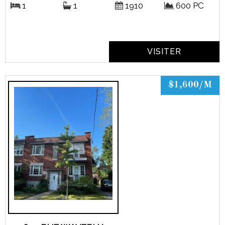
1
1
1910
600 PC
VISITER
$1,600/M